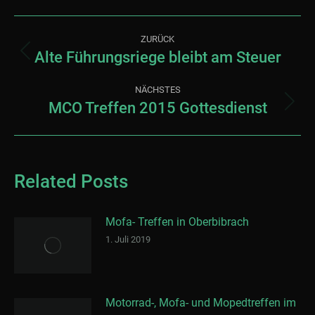
Kommentarnavigation
ZURÜCK
Alte Führungsriege bleibt am Steuer
Vorheriger
Beitrag:
NÄCHSTES
MCO Treffen 2015 Gottesdienst
Nächster
Beitrag:
Related Posts
Mofa- Treffen in Oberbibrach
1. Juli 2019
Motorrad-, Mofa- und Mopedtreffen im