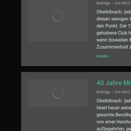
Beiträge
Von
MCO
Oberbibrach. (ed
diesen wenigen 
den Punkt. Der 1
gehobene Club ha
wenn bisweilen 
Zusammenhalt z
Details
40 Jahre Mo
Beiträge
Von
MCO
Oberbibrach. (ed
feiert heuer sein
gesamte Bevölke
von einer Handvo
aufbegehrten, ge