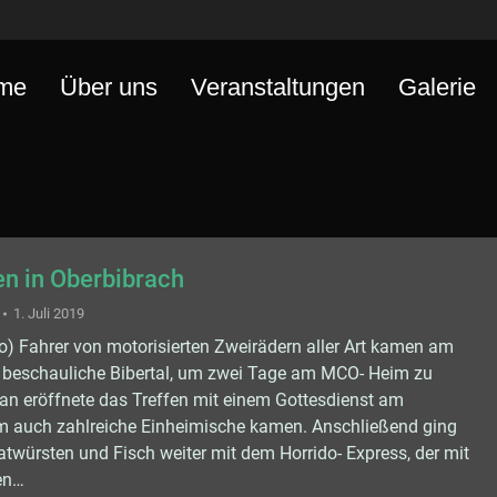
me
Über uns
Veranstaltungen
Galerie
en in Oberbibrach
1. Juli 2019
o) Fahrer von motorisierten Zweirädern aller Art kamen am
beschauliche Bibertal, um zwei Tage am MCO- Heim zu
rian eröffnete das Treffen mit einem Gottesdienst am
m auch zahlreiche Einheimische kamen. Anschließend ging
ratwürsten und Fisch weiter mit dem Horrido- Express, der mit
en…