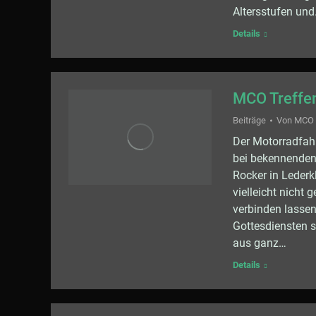
Altersstufen un
Details
MCO Treffen
Beiträge
Von
MCO
Der Motorradfah
bei bekennenden
Rocker in Lederk
vielleicht nicht
verbinden lassen
Gottesdiensten s
aus ganz…
Details