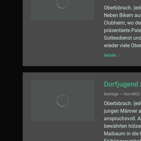
Oberbibrach. (ed
Neben Bikern au
Clubheim, wo der
präsentierte.Pate
Gottesdienst und
wieder viele Ob
Details
Dorfjugend
Beiträge
Von
MCO
Oberbibrach. (e
jungen Männer a
anspruchsvoll. Al
bewährten hölze
Maibaum in die 