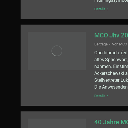
Frühlingssymbol
Details
MCO Jhv 2
Beiträge
Von
MCO
Oberbibrach. (ed
altes Sprichwort
nahmen. Einstimm
Ackerschewski a
Stellvertreter L
Die Anwesenden 
Details
40 Jahre M