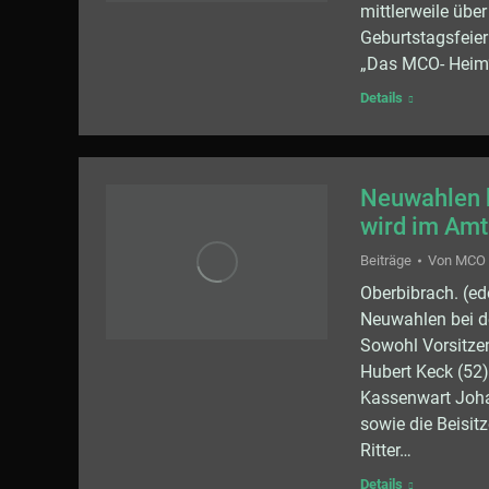
mittlerweile übe
Geburtstagsfeie
„Das MCO- Heim“
Details
Neuwahlen b
wird im Amt
Beiträge
Von
MCO
Oberbibrach. (ed
Neuwahlen bei d
Sowohl Vorsitzen
Hubert Keck (52)
Kassenwart Joha
sowie die Beisit
Ritter…
Details