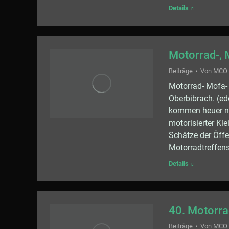
Details
Motorrad-, 
Beiträge
Von
MCO
Motorrad- Mofa-
Oberbibrach. (ed
kommen heuer nic
motorisierter Kl
Schätze der Öffe
Motorradtreffen
Details
40. Motorra
Beiträge
Von
MCO