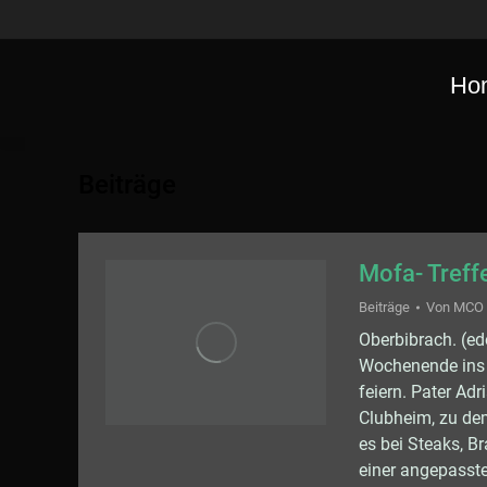
Ho
Beiträge
Mofa- Treff
Beiträge
Von
MCO
Oberbibrach. (ed
Wochenende ins 
feiern. Pater Ad
Clubheim, zu de
es bei Steaks, B
einer angepasst